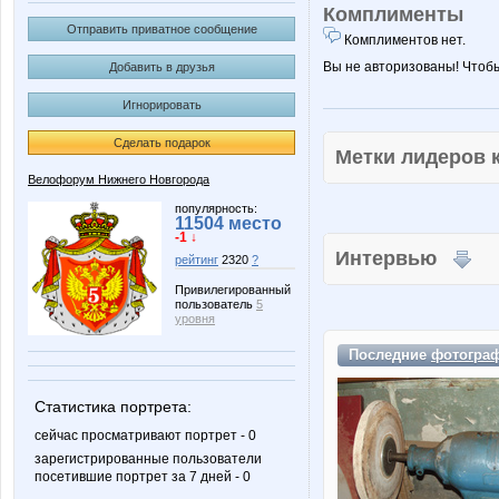
Комплименты
Отправить приватное сообщение
Комплиментов нет.
Вы не авторизованы! Чтоб
Добавить в друзья
Игнорировать
Сделать подарок
Метки лидеров
Велофорум Нижнего Новгорода
популярность:
11504 место
-1 ↓
Интервью
рейтинг
2320
?
Привилегированный
пользователь
5
уровня
Последние
фотогра
Статистика портрета:
сейчас просматривают портрет - 0
зарегистрированные пользователи
посетившие портрет за 7 дней - 0