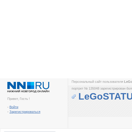
Персональный сайт пользователя
LeG
портрет № 135048 зарегистрирован боле
LeGoSTAT
Привет, Гость !
-
Войти
-
Зарегистрироваться